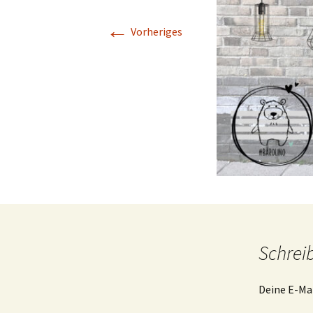
Sublimation
←
Vorheriges
Lasercut-Dateien
Plotter-Dateien
eBooks
Freebies
FreeBooks
Exklusiv Freebies
Schrei
Accessories
Gewerbelizenzen
Deine E-Mai