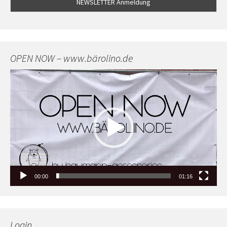
OPEN NOW – www.bärolino.de
Video-
Player
00:00
01:16
Login