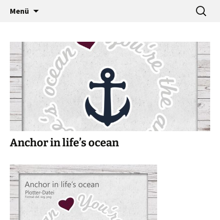
…a designers world
Zum
Suche
baumann-accessories
Menü
Inhalt
nach:
springen
Anchor in life’s ocean