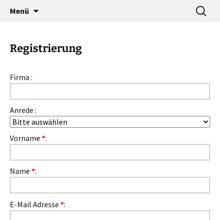
…a designers world
Zum
Suche
baumann-accessories
Menü
Inhalt
nach:
springen
Registrierung
Firma :
Anrede :
Vorname
*
:
Name
*
:
E-Mail Adresse
*
: