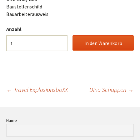
Baustellenschild
Bauarbeiterausweis
Anzahl
Beitrags-
←
Travel ExplosionsboXX
Dino Schuppen
→
Navigation
Name