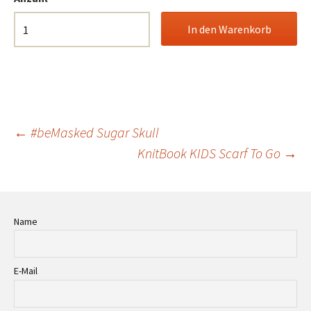
Beitrags-
←
#beMasked Sugar Skull
KnitBook KIDS Scarf To Go
→
Navigation
Name
E-Mail