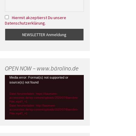
Hiermit akzeptierst Du unsere
Datenschutzerklärung.
OPEN NOW – www.bärolino.de
Video-
Media error: Format(s) not supported or
source(s) not found
Player
Datei herunterladen: https://baumann-
accessories.de/wp-content/uploads/2020/07/Baerolino-
Film.mp4?_=1
Datei herunterladen: http://baumann-
accessories.de/wp-content/uploads/2020/07/Baerolino-
Film.mp4?_=1