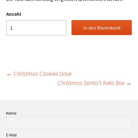
Anzahl
Beitrags-
←
Christmas Cookies Dose
Christmas Santa’s Keks Box
→
Navigation
Name
E-Mail