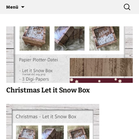
…a designers world
Zum
Suche
baumann-accessories
Menü
Inhalt
nach:
springen
Christmas Let it Snow Box