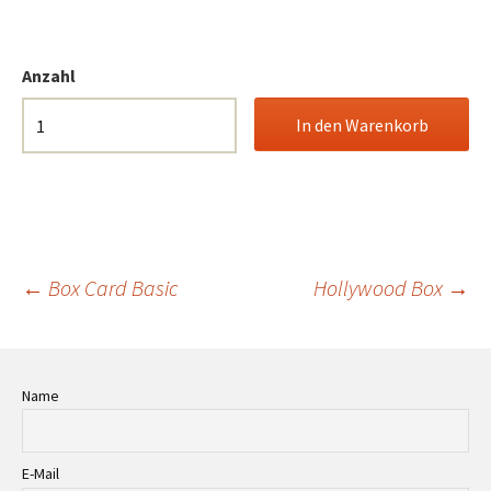
Anzahl
Beitrags-
←
Box Card Basic
Hollywood Box
→
Navigation
Name
E-Mail