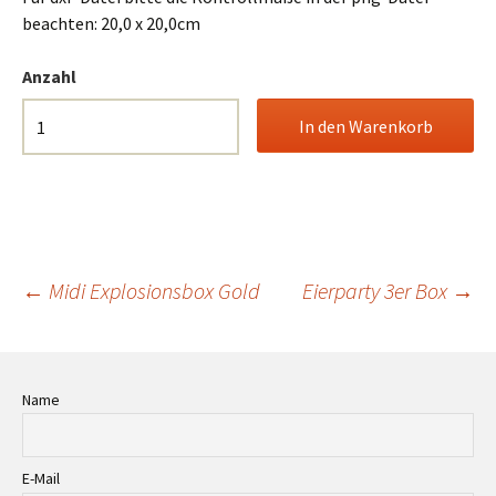
beachten: 20,0 x 20,0cm
Anzahl
Beitrags-
←
Midi Explosionsbox Gold
Eierparty 3er Box
→
Navigation
Name
E-Mail