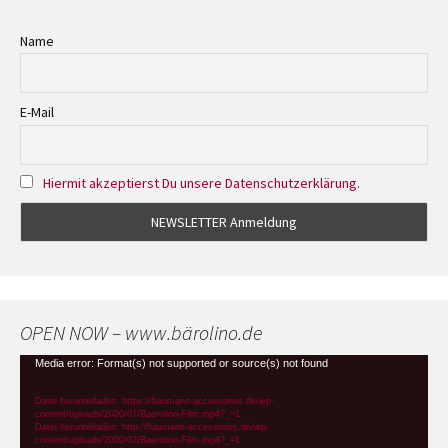
Name
E-Mail
Hiermit akzeptierst Du unsere Datenschutzerklärung.
OPEN NOW – www.bärolino.de
Video-
Media error: Format(s) not supported or source(s) not found
Player
Datei herunterladen: https://baumann-accessories.de/wp-
content/uploads/2020/07/Baerolino-Film.mp4?_=1
Datei herunterladen: http://baumann-accessories.de/wp-
content/uploads/2020/07/Baerolino-Film.mp4?_=1