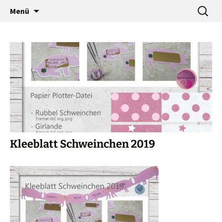
…a designers world
Zum
Suche
baumann-accessories
Menü
Inhalt
nach:
springen
Kleeblatt Schweinchen 2019