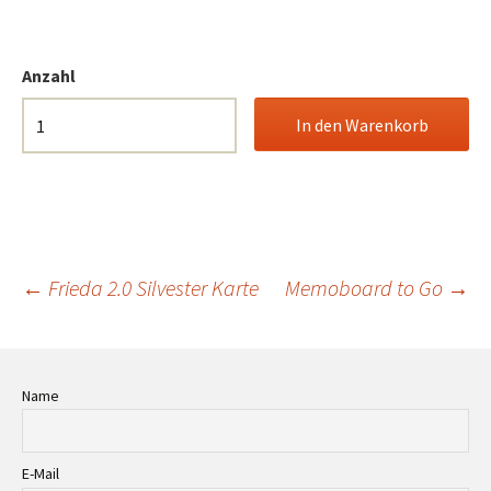
Anzahl
Beitrags-
←
Frieda 2.0 Silvester Karte
Memoboard to Go
→
Navigation
Name
E-Mail