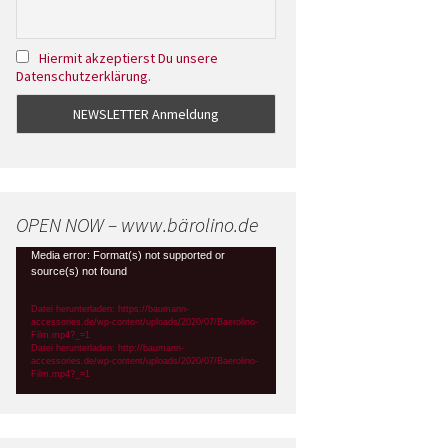
Hiermit akzeptierst Du unsere
Datenschutzerklärung.
OPEN NOW – www.bärolino.de
Video-
Media error: Format(s) not supported or
source(s) not found
Player
Datei herunterladen: https://baumann-
accessories.de/wp-content/uploads/2020/07/Baerolino-
Film.mp4?_=1
Datei herunterladen: http://baumann-
accessories.de/wp-content/uploads/2020/07/Baerolino-
Film.mp4?_=1