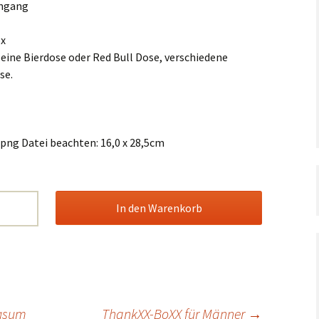
Taufe,
ingang
Silvester
Konfirmation,
Kommunion
ox
Verschiedenes
 eine Bierdose oder Red Bull Dose, verschiedene
Geburtstag
se.
Halloween
Weihnachten
 png Datei beachten: 16,0 x 28,5cm
Silvester
Verschiedenes
ngsum
ThankXX-BoXX für Männer
→