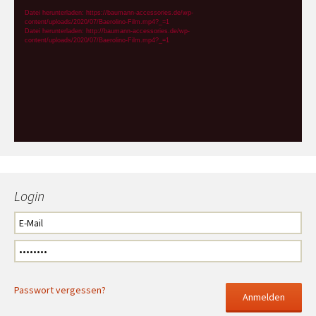
Player
Datei herunterladen: https://baumann-accessories.de/wp-
content/uploads/2020/07/Baerolino-Film.mp4?_=1
Datei herunterladen: http://baumann-accessories.de/wp-
content/uploads/2020/07/Baerolino-Film.mp4?_=1
Login
Passwort vergessen?