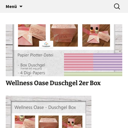
…a designers world
Zum
Suche
baumann-accessories
Menü
Inhalt
nach:
springen
Wellness Oase Duschgel 2er Box