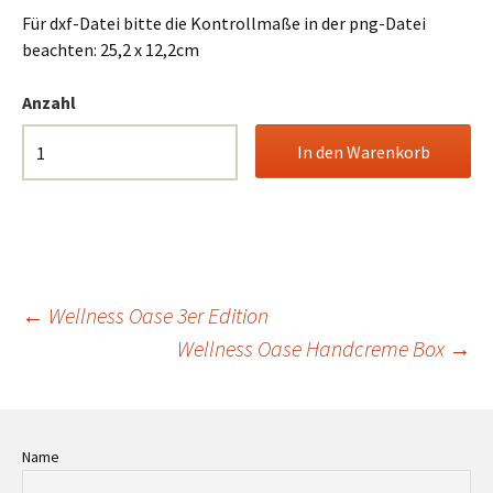
Für dxf-Datei bitte die Kontrollmaße in der png-Datei
beachten: 25,2 x 12,2cm
Anzahl
Beitrags-
←
Wellness Oase 3er Edition
Wellness Oase Handcreme Box
→
Navigation
Name