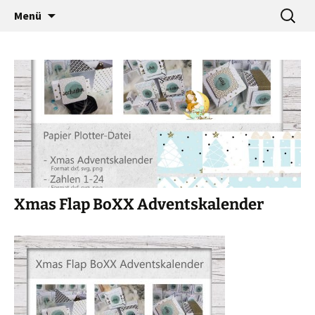
…a designers world
Zum
Suche
baumann-accessories
Menü
Inhalt
nach:
springen
Xmas Flap BoXX Adventskalender