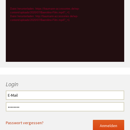
Player
Datei herunterladen: https://baumann-accessories.de/wp-
content/uploads/2020/07/Baerolino-Film.mp4?_=1
Datei herunterladen: http://baumann-accessories.de/wp-
content/uploads/2020/07/Baerolino-Film.mp4?_=1
Login
Passwort vergessen?