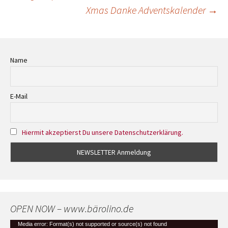
Beitrags-
Xmas Danke Adventskalender
→
Navigation
Name
E-Mail
Hiermit akzeptierst Du unsere Datenschutzerklärung.
OPEN NOW – www.bärolino.de
Video-
Media error: Format(s) not supported or source(s) not found