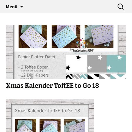
…a designers world
Zum
Suche
baumann-accessories
Menü
Inhalt
nach:
springen
Xmas Kalender ToffEE to Go 18