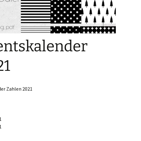
ntskalender
21
er Zahlen 2021
1
1