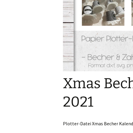
Sublimation
Lasercut-Dateien
Plotter-Dateien
eBooks
Freebies
FreeBooks
Xmas Bech
Exklusiv Freebies
2021
Accessories
Gewerbelizenzen
Plotter-Datei Xmas Becher Kalend