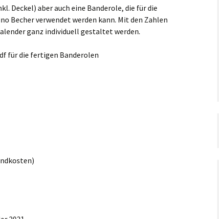
Taufe,
kl. Deckel) aber auch eine Banderole, die für die
Silvester
Konfirmation,
ino Becher verwendet werden kann. Mit den Zahlen
Kommunion
alender ganz individuell gestaltet werden.
Verschiedenes
Geburtstag
df für die fertigen Banderolen
Halloween
Weihnachten
Silvester
Verschiedenes
sandkosten)