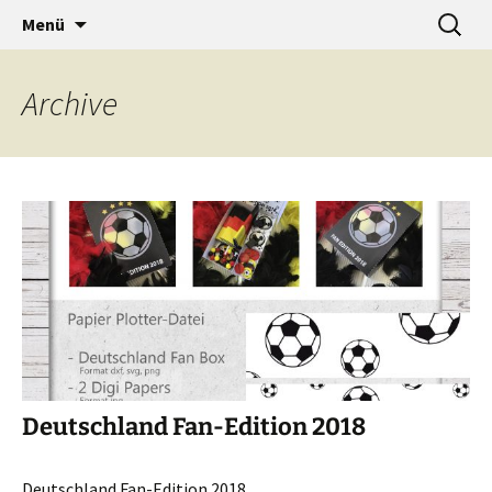
…a designers world
Zum
Suche
baumann-accessories
Menü
Inhalt
nach:
springen
Archive
Deutschland Fan-Edition 2018
Deutschland Fan-Edition 2018