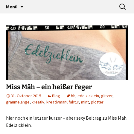
…a designers world
Zum
Suche
baumann-accessories
Menü
Inhalt
nach:
springen
Miss Mäh – ein heißer Feger
31. Oktober 2015
Blog
bh
,
edelzicklein
,
glitzer
,
graumelange
,
kreativ
,
kreativmanufaktur
,
mint
,
plotter
hier noch ein letzter kurzer – aber sexy Beitrag zu Miss Mäh.
Edelzicklein.