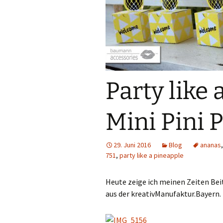
Sublimation
Lasercut-Dateien
Plotter-Dateien
eBooks
Party like
Freebies
Mini Pini 
FreeBooks
29. Juni 2016
Blog
ananas
Exklusiv Freebies
751
,
party like a pineapple
Accessories
Heute zeige ich meinen Zeiten Bei
aus der kreativManufaktur.Bayern.
Gewerbelizenzen