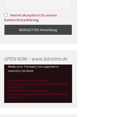
Hiermit akzeptierst Du unsere
Datenschutzerklärung.
OPEN NOW – www.bärolino.de
Video-
Media error: Format(s) not supported or
source(s) not found
Player
Datei herunterladen: https://baumann-
accessories.de/wp-content/uploads/2020/07/Baerolino-
Film.mp4?_=1
Datei herunterladen: http://baumann-
accessories.de/wp-content/uploads/2020/07/Baerolino-
Film.mp4?_=1