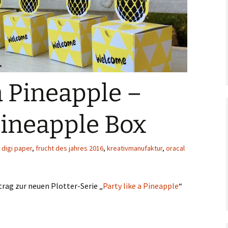
Motive
Adventskalender
2020
Verpackungen
Einschulung
 a Pineapple –
Statements
Digi-Papers
Wellness
Geburtstag
Pineapple Box
Laternen
Valentinstag
Tiere
,
digi paper
,
frucht des jahres 2016
,
kreativmanufaktur
,
oracal
Kalender
Ostern
Fußball
Adventskalender
Muttertag
trag zur neuen Plotter-Serie „
Party like a Pineapple
“
Ostern
Karten
Vatertag
Weihnachten