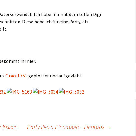
Taufe,
Silvester
Konfirmation,
Kommunion
Datei verwendet. Ich habe mir mit dem tollen Digi-
chnitten. Diese habe ich für eine Party, als
Verschiedenes
llt.
Geburtstag
Halloween
Weihnachten
bekommt ihr hier.
Silvester
aus
Oracal 751
geplottet und aufgeklebt.
Verschiedenes
r Kissen
Party like a Pineapple – Lichtbox
→