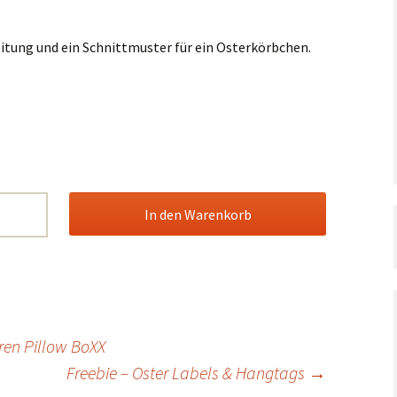
Taufe,
Silvester
Konfirmation,
Kommunion
itung und ein Schnittmuster für ein Osterkörbchen.
Verschiedenes
Geburtstag
Halloween
Weihnachten
Silvester
Verschiedenes
ren Pillow BoXX
Freebie – Oster Labels & Hangtags
→