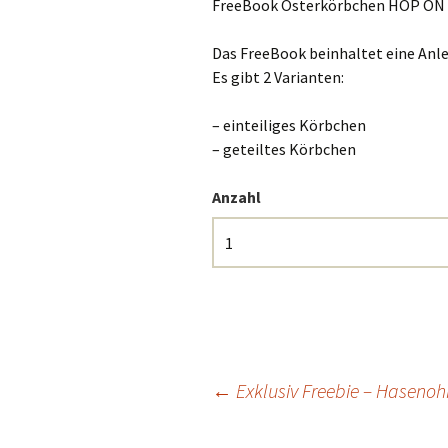
FreeBook Osterkörbchen HOP ON
Das FreeBook beinhaltet eine Anle
Es gibt 2 Varianten:
– einteiliges Körbchen
– geteiltes Körbchen
Anzahl
Beitrags-
←
Exklusiv Freebie – Hasenoh