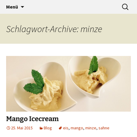
…a designers world
Zum
Suche
baumann-accessories
Menü
Inhalt
nach:
springen
Schlagwort-Archive: minze
Mango Icecream
25. Mai 2015
Blog
eis
,
mango
,
minze
,
sahne