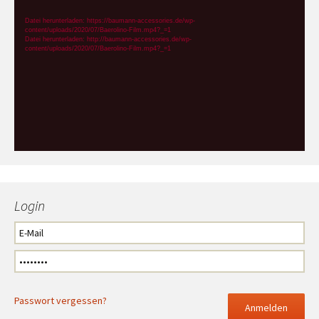
Player
Datei herunterladen: https://baumann-accessories.de/wp-
content/uploads/2020/07/Baerolino-Film.mp4?_=1
Datei herunterladen: http://baumann-accessories.de/wp-
content/uploads/2020/07/Baerolino-Film.mp4?_=1
Login
Passwort vergessen?