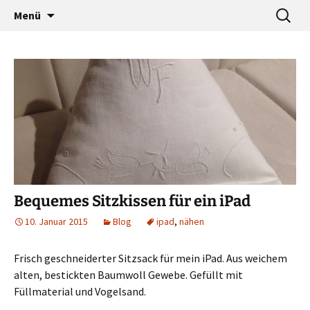
…a designers world
Zum
Suche
baumann-accessories
Menü
Inhalt
nach:
springen
Bequemes Sitzkissen für ein iPad
10. Januar 2015
Blog
ipad
,
nähen
Frisch geschneiderter Sitzsack für mein iPad. Aus weichem
alten, bestickten Baumwoll Gewebe. Gefüllt mit
Füllmaterial und Vogelsand.