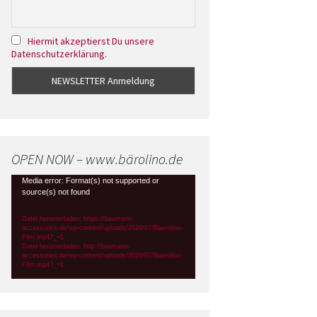
Hiermit akzeptierst Du unsere
Datenschutzerklärung.
OPEN NOW – www.bärolino.de
Video-
Media error: Format(s) not supported or
source(s) not found
Player
Datei herunterladen: https://baumann-
accessories.de/wp-content/uploads/2020/07/Baerolino-
Film.mp4?_=1
Datei herunterladen: http://baumann-
accessories.de/wp-content/uploads/2020/07/Baerolino-
Film.mp4?_=1