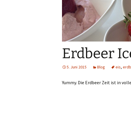
Sublimation
Lasercut-Dateien
Plotter-Dateien
eBooks
Erdbeer I
Freebies
5. Juni 2015
Blog
eis
,
erdb
FreeBooks
Yummy. Die Erdbeer Zeit ist in vol
Exklusiv Freebies
Accessories
Gewerbelizenzen