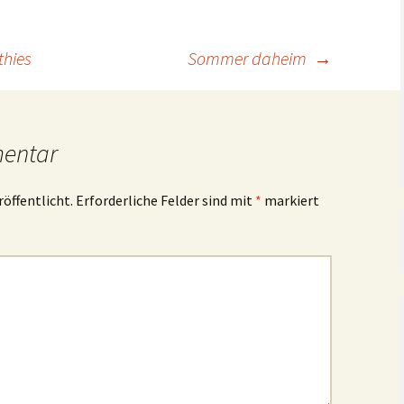
Taufe,
Silvester
Konfirmation,
Kommunion
thies
Sommer daheim
→
Verschiedenes
Geburtstag
Halloween
mentar
Weihnachten
röffentlicht.
Erforderliche Felder sind mit
*
markiert
Silvester
Verschiedenes