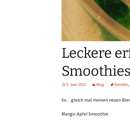
Sublimation
Lasercut-Dateien
Plotter-Dateien
eBooks
Leckere er
Freebies
Smoothie
FreeBooks
5. Juni 2015
Blog
blender
,
Exklusiv Freebies
So…gleich mal meinen neuen Blen
Accessories
Mango-Apfel Smoothie
Gewerbelizenzen