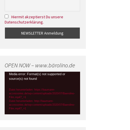
Hiermit akzeptierst Du unsere
Datenschutzerklärung.
OPEN NOW – www.bärolino.de
Video-
Media error: Format(s) not supported or
source(s) not found
Player
Datei herunterladen: https://baumann-
accessories.de/wp-content/uploads/2020/07/Baerolino-
Film.mp4?_=1
Datei herunterladen: http://baumann-
accessories.de/wp-content/uploads/2020/07/Baerolino-
Film.mp4?_=1