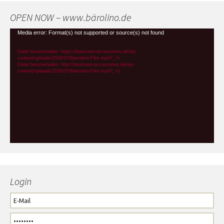
OPEN NOW – www.bärolino.de
Video-
Media error: Format(s) not supported or source(s) not found
Player
Datei herunterladen: https://baumann-accessories.de/wp-
content/uploads/2020/07/Baerolino-Film.mp4?_=1
Datei herunterladen: http://baumann-accessories.de/wp-
content/uploads/2020/07/Baerolino-Film.mp4?_=1
Login