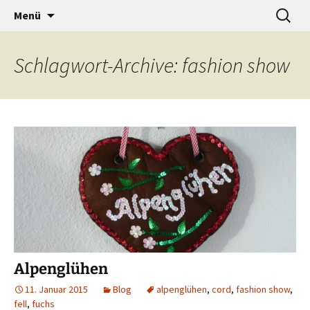
…a designers world
Zum
Suche
baumann-accessories
Menü
Inhalt
nach:
springen
Schlagwort-Archive: fashion show
Alpenglühen
11. Januar 2015
Blog
alpenglühen
,
cord
,
fashion show
,
fell
,
fuchs