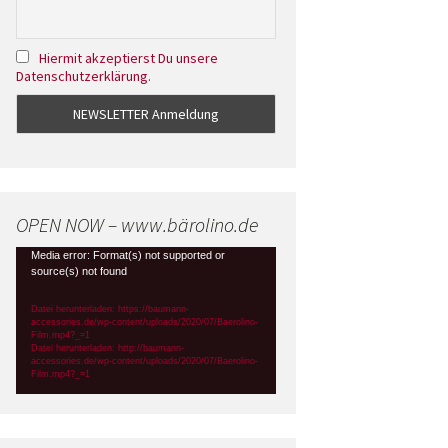
Hiermit akzeptierst Du unsere
Datenschutzerklärung.
OPEN NOW – www.bärolino.de
Video-
Media error: Format(s) not supported or
source(s) not found
Player
Datei herunterladen: https://baumann-
accessories.de/wp-content/uploads/2020/07/Baerolino-
Film.mp4?_=1
Datei herunterladen: http://baumann-
accessories.de/wp-content/uploads/2020/07/Baerolino-
Film.mp4?_=1