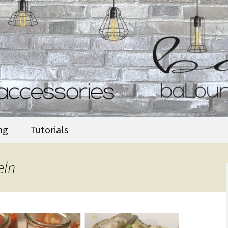
accessories
ng
Tutorials
eln