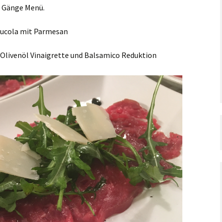
Taufe,
7 Gänge Menü.
Silvester
Konfirmation,
Kommunion
 Rucola mit Parmesan
Verschiedenes
Geburtstag
-Olivenöl Vinaigrette und Balsamico Reduktion
Halloween
Weihnachten
Silvester
Verschiedenes