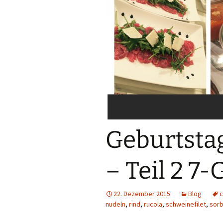
Sublimation
Lasercut-Dateien
Plotter-Dateien
eBooks
Freebies
FreeBooks
Geburtstag
Exklusiv Freebies
– Teil 2 7
Accessories
22. Dezember 2015
Blog
c
Gewerbelizenzen
nudeln
,
rind
,
rucola
,
schweinefilet
,
sor