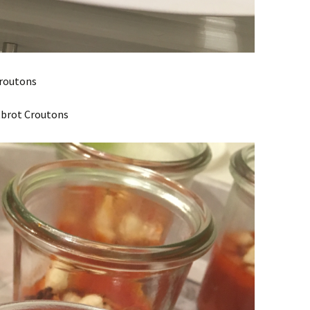
routons
tbrot Croutons