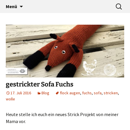
…a designers world
Zum
Suche
baumann-accessories
Menü
Inhalt
nach:
springen
gestrickter Sofa Fuchs
17. Juli 2016
Blog
flock augen
,
fuchs
,
sofa
,
stricken
,
wolle
Heute stelle ich euch ein neues Strick Projekt von meiner
Mama vor.