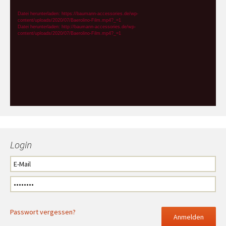
Player
Datei herunterladen: https://baumann-accessories.de/wp-
content/uploads/2020/07/Baerolino-Film.mp4?_=1
Datei herunterladen: http://baumann-accessories.de/wp-
content/uploads/2020/07/Baerolino-Film.mp4?_=1
Login
Passwort vergessen?