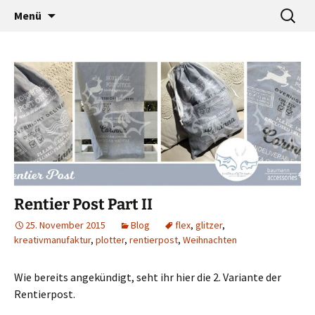
…a designers world
Zum
Suche
baumann-accessories
Menü
Inhalt
nach:
springen
Rentier Post Part II
25. November 2015
Blog
flex
,
glitzer
,
kreativmanufaktur
,
plotter
,
rentierpost
,
Weihnachten
Wie bereits angekündigt, seht ihr hier die 2. Variante der
Rentierpost.