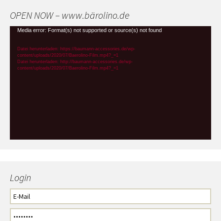
OPEN NOW – www.bärolino.de
Video-
Media error: Format(s) not supported or source(s) not found
Player
Datei herunterladen: https://baumann-accessories.de/wp-
content/uploads/2020/07/Baerolino-Film.mp4?_=1
Datei herunterladen: http://baumann-accessories.de/wp-
content/uploads/2020/07/Baerolino-Film.mp4?_=1
Login