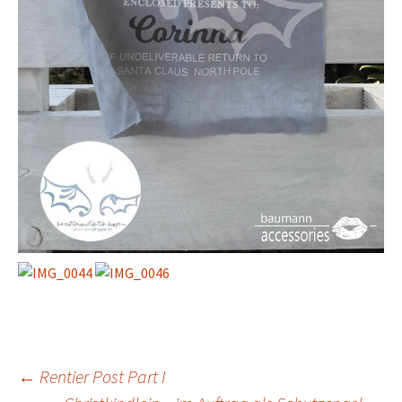
Beitrags-
←
Rentier Post Part I