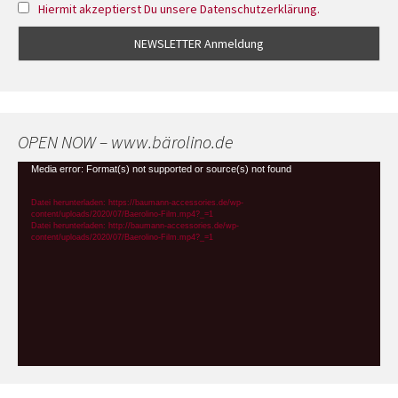
Hiermit akzeptierst Du unsere Datenschutzerklärung.
OPEN NOW – www.bärolino.de
Video-
Media error: Format(s) not supported or source(s) not found
Player
Datei herunterladen: https://baumann-accessories.de/wp-
content/uploads/2020/07/Baerolino-Film.mp4?_=1
Datei herunterladen: http://baumann-accessories.de/wp-
content/uploads/2020/07/Baerolino-Film.mp4?_=1